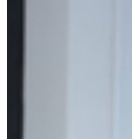
Les avantages de faire appel à un
Corporate Events Planner à Zurich
pour les entreprises
Zurich s’est imposée comme l’un des principaux centres
d’affaires en Europe, accueillant des multinationales, des
conférences...