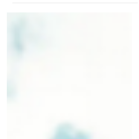
5 min de lecture
Avantages des activités de team
building à Genève pour l’engagement
des employés
Genève est bien plus qu’un simple hub international — c’est un
terrain de jeu compact et polyvalent pour les entreprises qui
souhaitent...