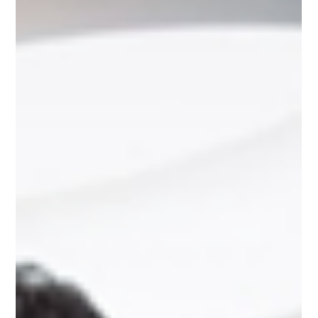
réussis, et d'autres non? Avant de parler de pression, voyons
ce qui fonctionne réellement. 5 raisons pour lesquelles les
employés aiment certains événements d'entreprise et se
désintéressent d'autres 1. Les employés aiment se sentir
impliqués, pas divertis. Il ne s'agit pas d'observer quelque
chose se produi