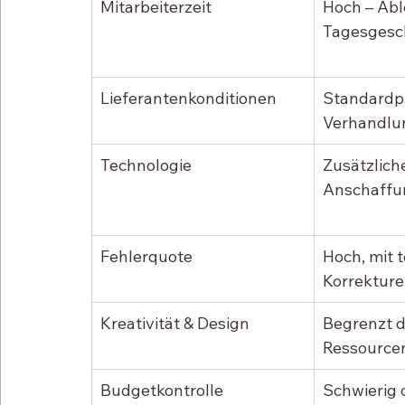
Mitarbeiterzeit
Hoch – Ab
Tagesgesc
Lieferantenkonditionen
Standardpr
Verhandlu
Technologie
Zusätzlich
Anschaff
Fehlerquote
Hoch, mit 
Korrektur
Kreativität & Design
Begrenzt d
Ressource
Budgetkontrolle
Schwierig 