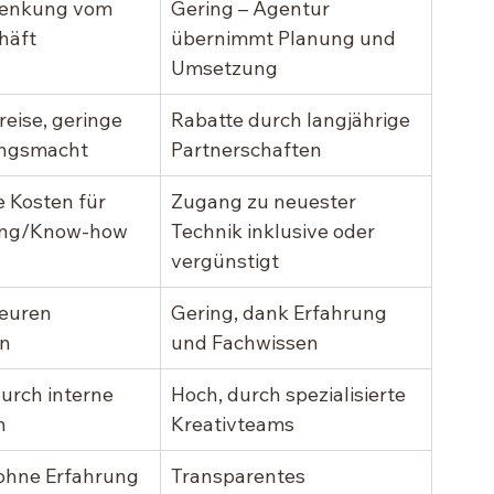
lenkung vom 
Gering – Agentur 
häft
übernimmt Planung und 
Umsetzung
eise, geringe 
Rabatte durch langjährige 
ngsmacht
Partnerschaften
e Kosten für 
Zugang zu neuester 
ung/Know-how
Technik inklusive oder 
vergünstigt
teuren 
Gering, dank Erfahrung 
en
und Fachwissen
urch interne 
Hoch, durch spezialisierte 
n
Kreativteams
ohne Erfahrung
Transparentes 