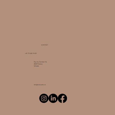
KONTAKT
+41 79 263 14 09
Rue du Tombet 14,
2034 Peseux,
Schweiz
info@nmevents.ch