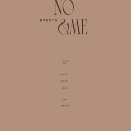
Corporate-Event-Planers in Zürich für
Unternehmen
HAUPTM
ENU
ÜBER UNS
DIENSTE
BLOG
FAQ
PORTFOLIO