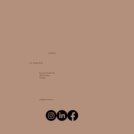
KONTAKT
+41 79 263 14 09
Rue du Tombet 14,
2034 Peseux,
Schweiz
info@nmevents.ch